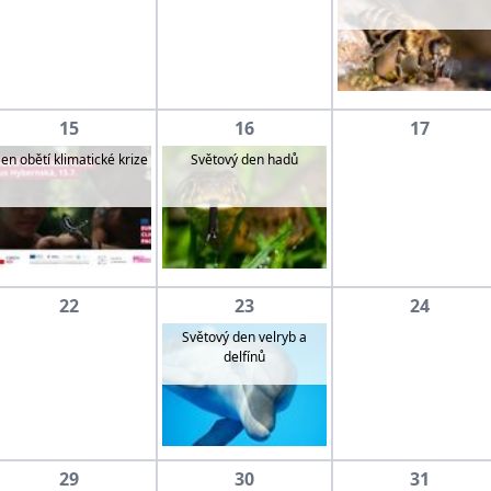
15
16
17
en obětí klimatické krize
Světový den hadů
22
23
24
Světový den velryb a
delfínů
29
30
31