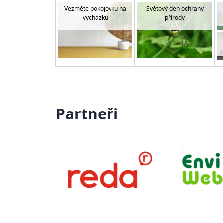
Vezměte pokojovku na
Světový den ochrany
vycházku
přírody
Partneři