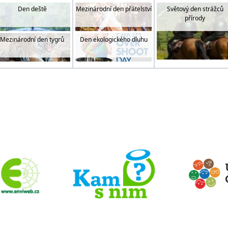
Světový den strážců
Den deště
Mezinárodní den přátelství
přírody
Mezinárodní den tygrů
Den ekologického dluhu