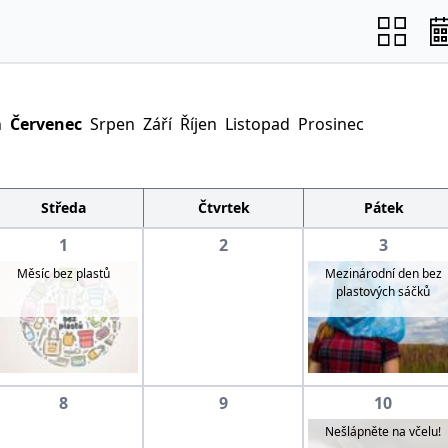
n
Červenec
Srpen
Září
Říjen
Listopad
Prosinec
Středa
Čtvrtek
Pátek
1
2
3
Mezinárodní den bez
Měsíc bez plastů
plastových sáčků
8
9
10
Nešlápněte na včelu!