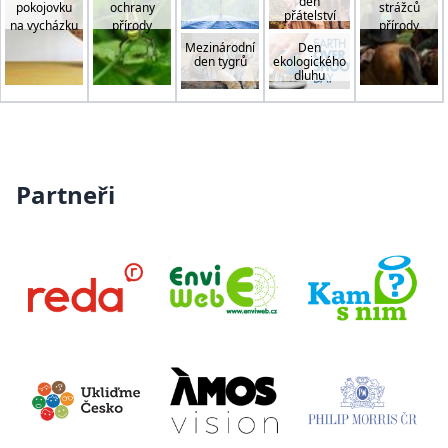
den
pokojovku
ochrany
strážců
přátelství
na vycházku
přírody
přírody
Mezinárodní
Den
den tygrů
ekologického
dluhu
Partneři