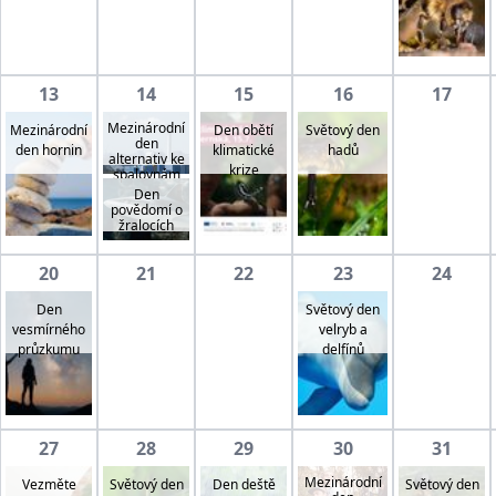
13
14
15
16
17
Mezinárodní
Mezinárodní
Den obětí
Světový den
den
den hornin
klimatické
hadů
alternativ ke
krize
spalovnám
Den
povědomí o
žralocích
20
21
22
23
24
Den
Světový den
vesmírného
velryb a
průzkumu
delfínů
27
28
29
30
31
Mezinárodní
Vezměte
Světový den
Světový den
Den deště