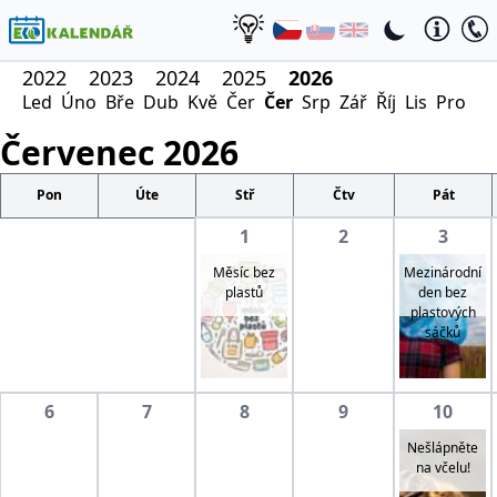
2022
2023
2024
2025
2026
Led
Úno
Bře
Dub
Kvě
Čer
Čer
Srp
Zář
Říj
Lis
Pro
Červenec
2026
Pon
Úte
Stř
Čtv
Pát
1
2
3
Měsíc bez
Mezinárodní
plastů
den bez
plastových
sáčků
6
7
8
9
10
Nešlápněte
na včelu!