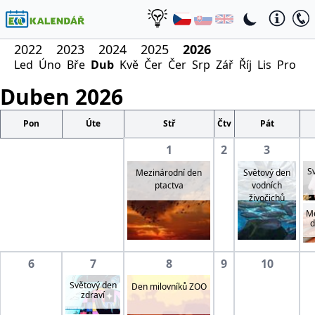
2022
2023
2024
2025
2026
Led
Úno
Bře
Dub
Kvě
Čer
Čer
Srp
Zář
Říj
Lis
Pro
Duben
2026
Pon
Úte
Stř
Čtv
Pát
1
2
3
S
Mezinárodní den
Světový den
ptactva
vodních
živočichů
Me
d
6
7
8
9
10
Světový den
Den milovníků ZOO
zdraví