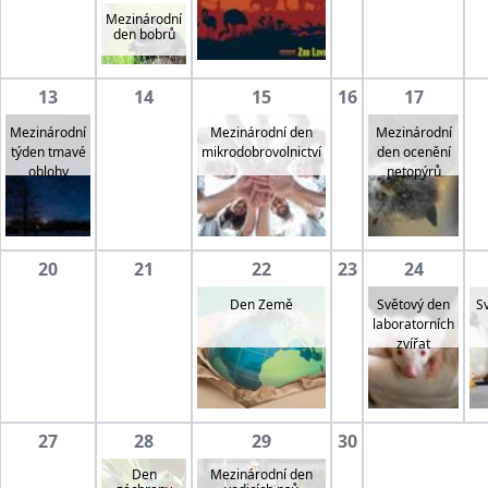
Mezinárodní
den bobrů
13
14
15
16
17
Mezinárodní
Mezinárodní den
Mezinárodní
týden tmavé
mikrodobrovolnictví
den ocenění
oblohy
netopýrů
20
21
22
23
24
Světový den
S
Den Země
laboratorních
zvířat
27
28
29
30
Den
Mezinárodní den