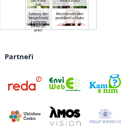
záchrany
vodicích psů
žab
Světový den
Mezinárodní den
bezpečnosti
povědomí o hluku
a ochrany
zdraví při
práci
Partneři