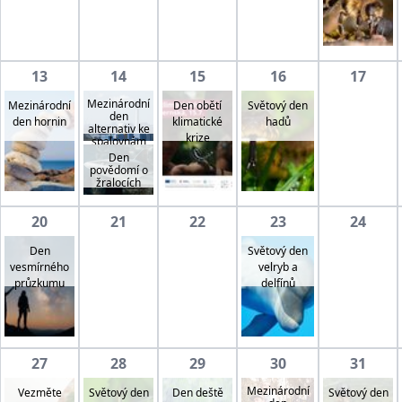
13
14
15
16
17
Mezinárodní
Mezinárodní
Den obětí
Světový den
den
den hornin
klimatické
hadů
alternativ ke
krize
spalovnám
Den
povědomí o
žralocích
20
21
22
23
24
Den
Světový den
vesmírného
velryb a
průzkumu
delfínů
27
28
29
30
31
Mezinárodní
Vezměte
Světový den
Světový den
Den deště