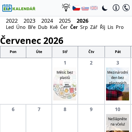
2022
2023
2024
2025
2026
Led
Úno
Bře
Dub
Kvě
Čer
Čer
Srp
Zář
Říj
Lis
Pro
Červenec
2026
Pon
Úte
Stř
Čtv
Pát
1
2
3
Měsíc bez
Mezinárodní
plastů
den bez
plastových
sáčků
6
7
8
9
10
Nešlápněte
na včelu!