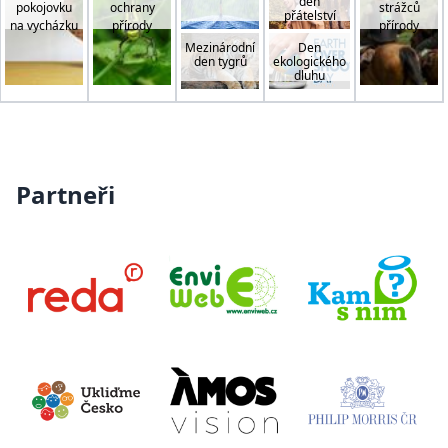
den
pokojovku
ochrany
strážců
přátelství
na vycházku
přírody
přírody
Mezinárodní
Den
den tygrů
ekologického
dluhu
Partneři