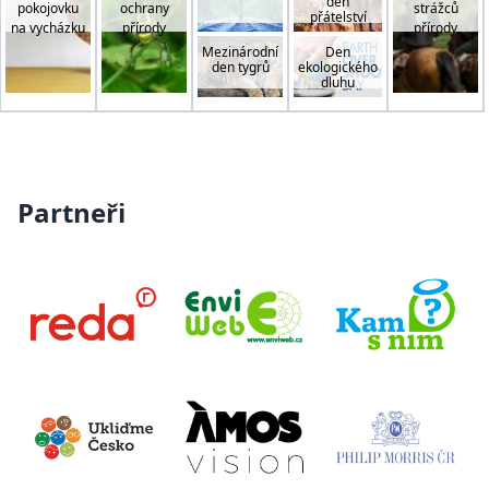
den
pokojovku
ochrany
strážců
přátelství
na vycházku
přírody
přírody
Mezinárodní
Den
den tygrů
ekologického
dluhu
Partneři