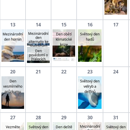
13
14
15
16
17
Mezinárodní
Mezinárodní
Den obětí
Světový den
den
den hornin
klimatické
hadů
alternativ ke
krize
spalovnám
Den
povědomí o
žralocích
20
21
22
23
24
Den
Světový den
vesmírného
velryb a
průzkumu
delfínů
27
28
29
30
31
Mezinárodní
Vezměte
Světový den
Světový den
Den deště