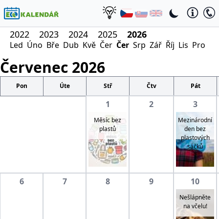
2022
2023
2024
2025
2026
Led
Úno
Bře
Dub
Kvě
Čer
Čer
Srp
Zář
Říj
Lis
Pro
Červenec
2026
Pon
Úte
Stř
Čtv
Pát
1
2
3
Měsíc bez
Mezinárodní
plastů
den bez
plastových
sáčků
6
7
8
9
10
Nešlápněte
na včelu!