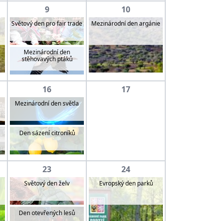
9
10
Světový den pro fair trade
Mezinárodní den argánie
Mezinárodní den
stěhovavých ptáků
16
17
Mezinárodní den světla
Den sázení citroníků
23
24
Světový den želv
Evropský den parků
Den otevřených lesů