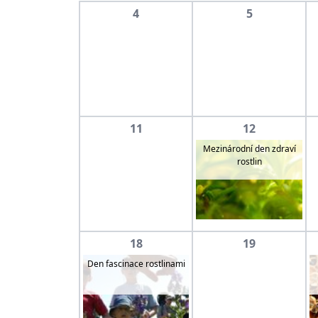
4
5
11
12
Mezinárodní den zdraví
rostlin
18
19
Den fascinace rostlinami