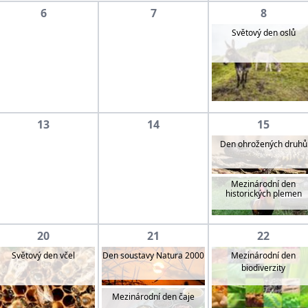
6
7
8
Světový den oslů
13
14
15
Den ohrožených druhů
Mezinárodní den
historických plemen
20
21
22
Mezinárodní den
Světový den včel
Den soustavy Natura 2000
biodiverzity
Mezinárodní den čaje