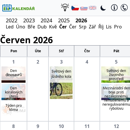
2022
2023
2024
2025
2026
Led
Úno
Bře
Dub
Kvě
Čer
Čer
Srp
Zář
Říj
Lis
Pro
Červen
2026
Pon
Úte
Stř
Čtv
Pát
1
2
3
4
5
Den
Světový den
Světový den
dinosaurů
životního
jízdního kola
prostředí
Den
Mezinárodní den
korálových
boje proti
útesů
nezákonnému,
nehlášenému a
neregulovanému
Týden pro
rybolovu
klima
8
9
10
11
12