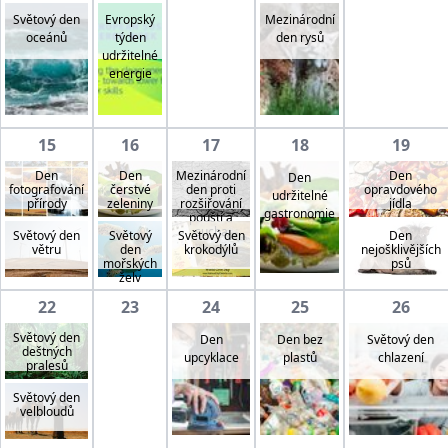
Světový den
Evropský
Mezinárodní
oceánů
týden
den rysů
udržitelné
energie
15
16
17
18
19
Den
Den
Mezinárodní
Den
Den
fotografování
čerstvé
den proti
opravdového
udržitelné
přírody
zeleniny
rozšiřování
jídla
gastronomie
pouští a
sucha
Světový den
Světový
Světový den
Den
větru
den
krokodýlů
nejošklivějších
mořských
psů
želv
22
23
24
25
26
Světový den
Den
Den bez
Světový den
deštných
upcyklace
plastů
chlazení
pralesů
Světový den
velbloudů