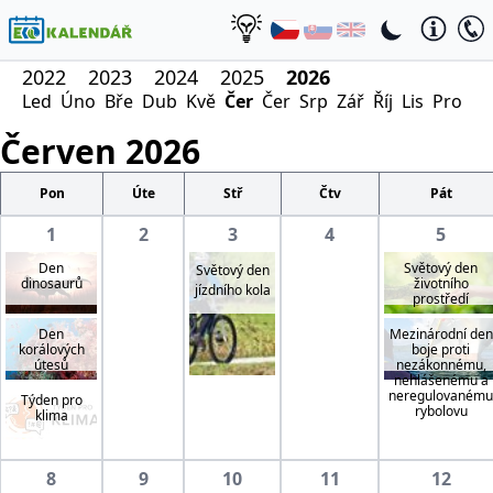
2022
2023
2024
2025
2026
Led
Úno
Bře
Dub
Kvě
Čer
Čer
Srp
Zář
Říj
Lis
Pro
Červen
2026
Pon
Úte
Stř
Čtv
Pát
1
2
3
4
5
Den
Světový den
Světový den
dinosaurů
životního
jízdního kola
prostředí
Den
Mezinárodní den
korálových
boje proti
útesů
nezákonnému,
nehlášenému a
neregulovanému
Týden pro
rybolovu
klima
8
9
10
11
12