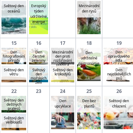
Světový den
Evropský
Mezinárodní
oceánů
týden
den rysů
udržitelné
energie
15
16
17
18
19
Den
Den
Mezinárodní
Den
Den
fotografování
čerstvé
den proti
opravdového
udržitelné
přírody
zeleniny
rozšiřování
jídla
gastronomie
pouští a
sucha
Světový den
Světový
Světový den
Den
větru
den
krokodýlů
nejošklivějších
mořských
psů
želv
22
23
24
25
26
Světový den
Den
Den bez
Světový den
deštných
upcyklace
plastů
chlazení
pralesů
Světový den
velbloudů