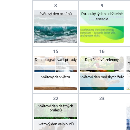
8
9
Evropský týden udržitelné
Světový den oceánů
energie
15
16
Den fotografování přírody
Den čerstvé zeleniny
r
Světový den větru
Světový den mořských želv
22
23
Světový den deštných
pralesů
Světový den velbloudů