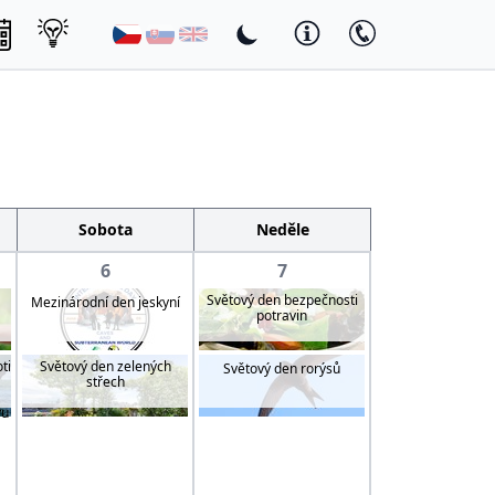
Sobota
Neděle
6
7
Světový den bezpečnosti
Mezinárodní den jeskyní
potravin
ti
Světový den zelených
Světový den rorýsů
střech
vu