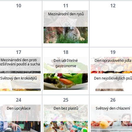
10
11
12
Mezinárodní den rysů
17
18
19
Mezinárodní den proti
Den udržitelné
Den opravdového jídla
ozšiřování pouští a sucha
gastronomie
Světový den krokodýlů
Den nejošklivějších psů
24
25
26
Den upcyklace
Den bez plastů
Světový den chlazení