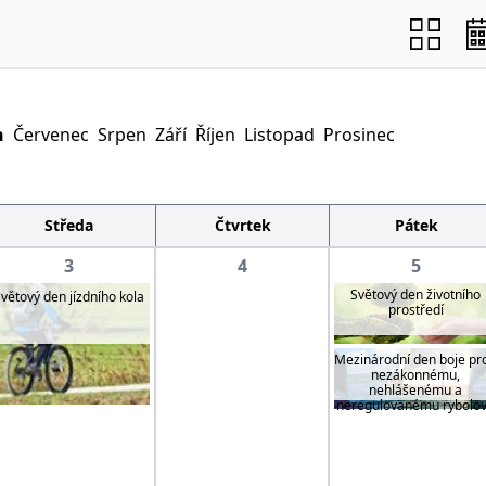
n
Červenec
Srpen
Září
Říjen
Listopad
Prosinec
Středa
Čtvrtek
Pátek
3
4
5
Světový den životního
větový den jízdního kola
prostředí
Mezinárodní den boje pro
nezákonnému,
nehlášenému a
neregulovanému rybolo