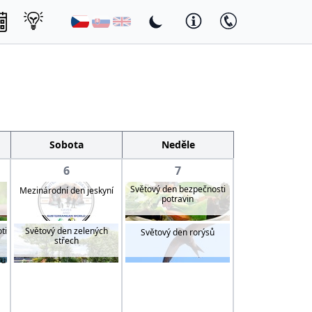
Sobota
Neděle
6
7
Světový den bezpečnosti
Mezinárodní den jeskyní
potravin
ti
Světový den zelených
Světový den rorýsů
střech
vu