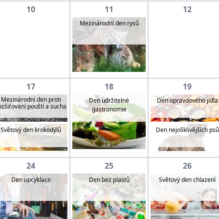
10
11
12
Mezinárodní den rysů
17
18
19
Mezinárodní den proti
Den udržitelné
Den opravdového jídla
ozšiřování pouští a sucha
gastronomie
Světový den krokodýlů
Den nejošklivějších psů
24
25
26
Den upcyklace
Den bez plastů
Světový den chlazení