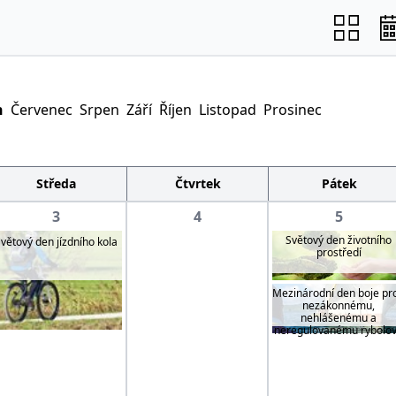
n
Červenec
Srpen
Září
Říjen
Listopad
Prosinec
Středa
Čtvrtek
Pátek
3
4
5
Světový den životního
větový den jízdního kola
prostředí
Mezinárodní den boje pro
nezákonnému,
nehlášenému a
neregulovanému rybolo