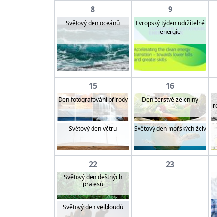
8
9
Evropský týden udržitelné
Světový den oceánů
energie
15
16
Den fotografování přírody
Den čerstvé zeleniny
r
Světový den větru
Světový den mořských želv
22
23
Světový den deštných
pralesů
Světový den velbloudů