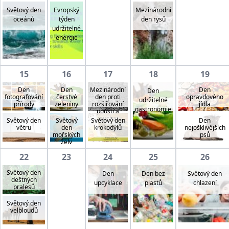
Světový den
Evropský
Mezinárodní
oceánů
týden
den rysů
udržitelné
energie
15
16
17
18
19
Den
Den
Mezinárodní
Den
Den
fotografování
čerstvé
den proti
opravdového
udržitelné
přírody
zeleniny
rozšiřování
jídla
gastronomie
pouští a
sucha
Světový den
Světový
Světový den
Den
větru
den
krokodýlů
nejošklivějších
mořských
psů
želv
22
23
24
25
26
Světový den
Den
Den bez
Světový den
deštných
upcyklace
plastů
chlazení
pralesů
Světový den
velbloudů