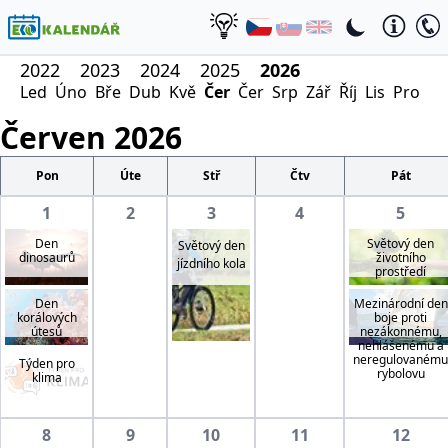
2022
2023
2024
2025
2026
Led
Úno
Bře
Dub
Kvě
Čer
Čer
Srp
Zář
Říj
Lis
Pro
Červen
2026
Pon
Úte
Stř
Čtv
Pát
1
2
3
4
5
Den
Světový den
Světový den
dinosaurů
životního
jízdního kola
prostředí
Den
Mezinárodní den
korálových
boje proti
útesů
nezákonnému,
nehlášenému a
neregulovanému
Týden pro
rybolovu
klima
8
9
10
11
12