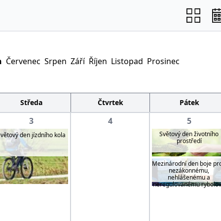
n
Červenec
Srpen
Září
Říjen
Listopad
Prosinec
Středa
Čtvrtek
Pátek
3
4
5
Světový den životního
větový den jízdního kola
prostředí
Mezinárodní den boje pro
nezákonnému,
nehlášenému a
neregulovanému rybolo