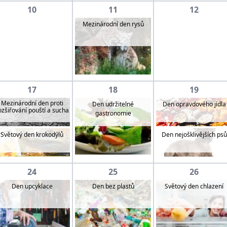
10
11
12
Mezinárodní den rysů
17
18
19
Mezinárodní den proti
Den udržitelné
Den opravdového jídla
ozšiřování pouští a sucha
gastronomie
Světový den krokodýlů
Den nejošklivějších psů
24
25
26
Den upcyklace
Den bez plastů
Světový den chlazení