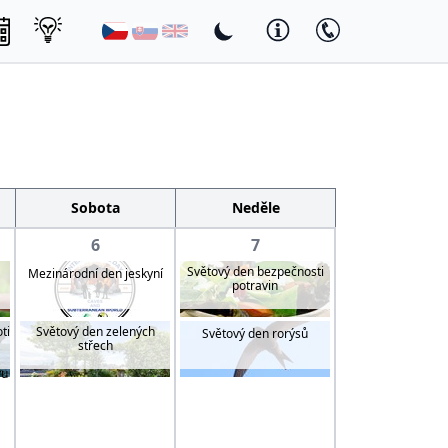
Sobota
Neděle
6
7
Světový den bezpečnosti
Mezinárodní den jeskyní
potravin
ti
Světový den zelených
Světový den rorýsů
střech
vu