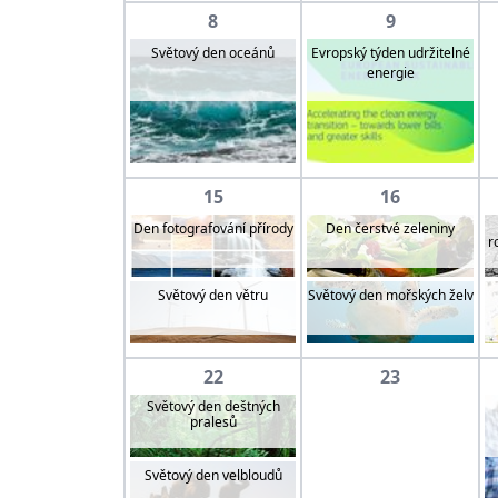
8
9
Evropský týden udržitelné
Světový den oceánů
energie
15
16
Den fotografování přírody
Den čerstvé zeleniny
r
Světový den větru
Světový den mořských želv
22
23
Světový den deštných
pralesů
Světový den velbloudů