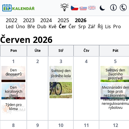
2022
2023
2024
2025
2026
Led
Úno
Bře
Dub
Kvě
Čer
Čer
Srp
Zář
Říj
Lis
Pro
Červen
2026
Pon
Úte
Stř
Čtv
Pát
1
2
3
4
5
Den
Světový den
Světový den
dinosaurů
životního
jízdního kola
prostředí
Den
Mezinárodní den
korálových
boje proti
útesů
nezákonnému,
nehlášenému a
neregulovanému
Týden pro
rybolovu
klima
8
9
10
11
12