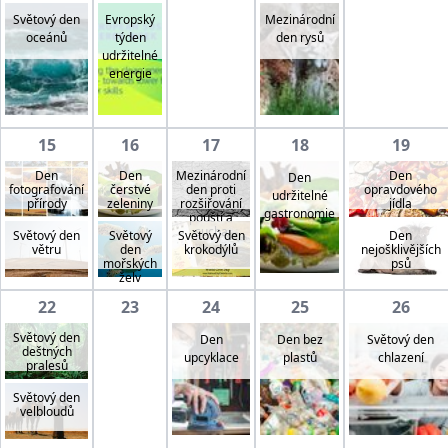
Světový den
Evropský
Mezinárodní
oceánů
týden
den rysů
udržitelné
energie
15
16
17
18
19
Den
Den
Mezinárodní
Den
Den
fotografování
čerstvé
den proti
opravdového
udržitelné
přírody
zeleniny
rozšiřování
jídla
gastronomie
pouští a
sucha
Světový den
Světový
Světový den
Den
větru
den
krokodýlů
nejošklivějších
mořských
psů
želv
22
23
24
25
26
Světový den
Den
Den bez
Světový den
deštných
upcyklace
plastů
chlazení
pralesů
Světový den
velbloudů