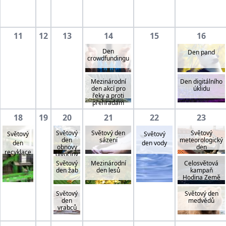
11
12
13
14
15
16
Den
Den pand
crowdfundingu
Mezinárodní
Den digitálního
den akcí pro
úklidu
řeky a proti
přehradám
18
19
20
21
22
23
Světový
Světový den
Světový
Světový
Světový
den
sázení
meteorologický
den
den vody
obnovy
den
recyklace
divočiny
Světový
Mezinárodní
Celosvětová
den žab
den lesů
kampaň
Hodina Země
Světový
Světový den
den
medvědů
vrabců