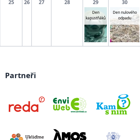
25
26
27
28
29
30
Den
Den nulového
kapustňáků
odpadu
Partneři