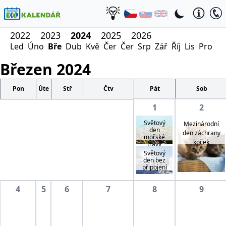
2022
2023
2024
2025
2026
Led
Úno
Bře
Dub
Kvě
Čer
Čer
Srp
Zář
Říj
Lis
Pro
Březen
2024
Pon
Úte
Stř
Čtv
Pát
Sob
1
2
Světový
Mezinárodní
den
den záchrany
mořské
koček
trávy
Světový
den bez
připojení
4
5
6
7
8
9