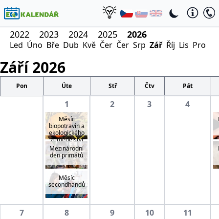
2022
2023
2024
2025
2026
Led
Úno
Bře
Dub
Kvě
Čer
Čer
Srp
Zář
Říj
Lis
Pro
Září
2026
Pon
Úte
Stř
Čtv
Pát
1
2
3
4
Měsíc
biopotravin a
ekologického
zemědělství
Mezinárodní
den primátů
Měsíc
secondhandů
7
8
9
10
11