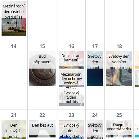
Mezinárodní
den čistého
ovzduší za
modrou
oblohu
14
15
16
17
18
Den sbírání
Buď
Světový
Světový den
T
kamenů
připraven!
den
vodního
mant
monitoringu
Mezinárodní
den ochrany
ozónové
vrstvy
Evropský
týden
mobility
21
22
23
24
25
Obejmi
Den
Evropský
Světový
Den bez aut
vegetriána/ku
e
nulových
den
den
emisí
ekologického
goril