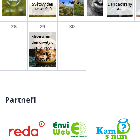
zemědělství
Světový den
Den záchrany
nosorožců
koal
28
29
30
Mezinárodní
den osvěty o
potravinových
ztrátách a
snižování
plýtvání
Partneři