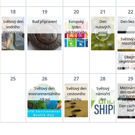
18
19
20
21
22
Světový den
Evropský
Den
Buď připraven!
Den bez
vodního
týden
nulových
monitoringu
udržitelného
emisí
rozvoje
Světový
nosoro
Obejm
vegetrián
25
26
27
28
29
Mezinár
Světový den
Světový den
Světový
den osvě
environmentálního
cestovního
námořní
potravino
zdraví
ruchu
den
ztrátác
snižová
Den zách
plýtvá
koal