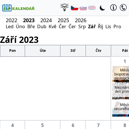
2022
2023
2024
2025
2026
Led
Úno
Bře
Dub
Kvě
Čer
Čer
Srp
Zář
Říj
Lis
Pro
Září
2023
Pon
Úte
Stř
Čtv
Pát
1
Měsí
biopotrav
ekologic
zeměděl
Mezinár
den pri
Měsí
secondh
4
5
6
7
8