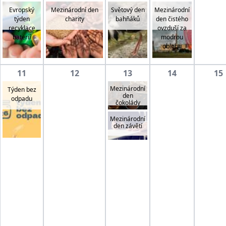
Evropský
Mezinárodní den
Světový den
Mezinárodní
týden
charity
bahňáků
den čistého
recyklace
ovzduší za
baterií
modrou
oblohu
11
12
13
14
15
Mezinárodní
Týden bez
den
odpadu
čokolády
Mezinárodní
den závětí